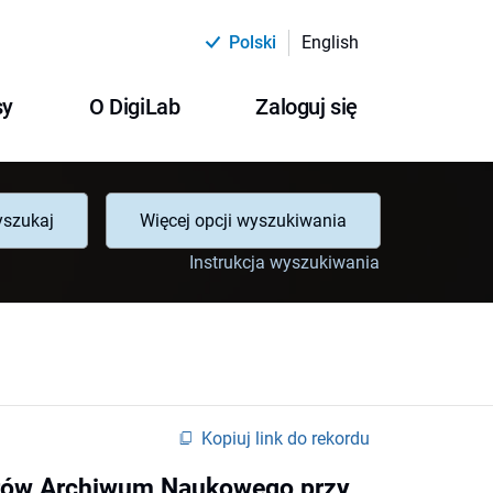
Polski
English
sy
O DigiLab
Zaloguj się
szukaj
Więcej opcji wyszukiwania
Instrukcja wyszukiwania
Kopiuj link do rekordu
orów Archiwum Naukowego przy