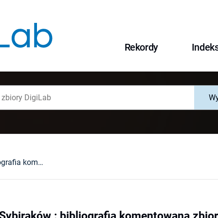
Rekordy
Indek
Wy
Wspomnienia Sybiraków : bibliografia komentowana zbiorów Archiwum Naukowego przy Zarządzie Głównym Polskiego Towarzystwa Ludoznawczego we Wrocławiu
Sybiraków : bibliografia komentowana zbi