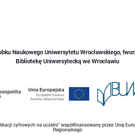
obku Naukowego Uniwersytetu Wrocławskiego, tworz
Bibliotekę Uniwersytecką we Wrocławiu
likacji cyfrowych na uczelni" współfinansowany przez Unię Eu
Regionalnego