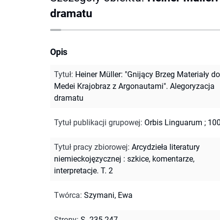
dramatu
Opis
Tytuł
:
Heiner Müller: "Gnijący Brzeg Materiały do
Medei Krajobraz z Argonautami". Alegoryzacja
dramatu
Tytuł publikacji grupowej
:
Orbis Linguarum ; 10
Tytuł pracy zbiorowej
:
Arcydzieła literatury
niemieckojęzycznej : szkice, komentarze,
interpretacje. T. 2
Twórca
:
Szymani, Ewa
Strony
:
S. 235-247