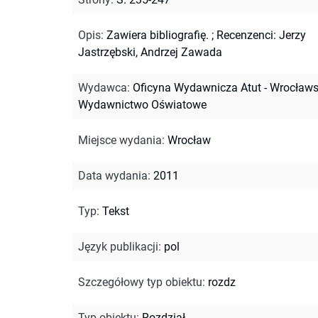
Opis
:
Zawiera bibliografię.
;
Recenzenci: Jerzy
Jastrzębski, Andrzej Zawada
Wydawca
:
Oficyna Wydawnicza Atut - Wrocławs
Wydawnictwo Oświatowe
Miejsce wydania
:
Wrocław
Data wydania
:
2011
Typ
:
Tekst
Język publikacji
:
pol
Szczegółowy typ obiektu
:
rozdz
Typ obiektu
:
Rozdział