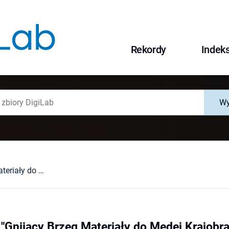
Rekordy
Indek
Wy
Heiner Müller: "Gnijący Brzeg Materiały do Medei Krajobraz z Argonautami". Alegoryzacja dramatu
 "Gnijący Brzeg Materiały do Medei Krajobr