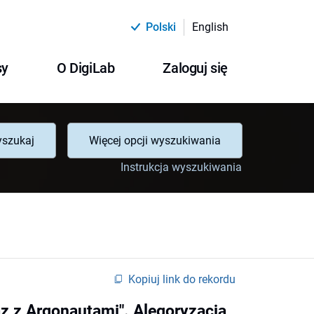
Polski
English
sy
O DigiLab
Zaloguj się
szukaj
Więcej opcji wyszukiwania
Instrukcja wyszukiwania
Kopiuj link do rekordu
az z Argonautami". Alegoryzacja