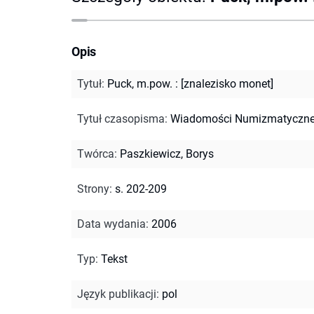
Opis
Tytuł
:
Puck, m.pow. : [znalezisko monet]
Tytuł czasopisma
:
Wiadomości Numizmatyczn
Twórca
:
Paszkiewicz, Borys
Strony
:
s. 202-209
Data wydania
:
2006
Typ
:
Tekst
Język publikacji
:
pol