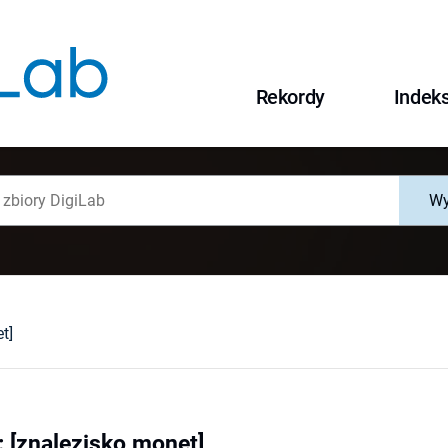
Rekordy
Indek
Wy
t]
: [znalezisko monet]