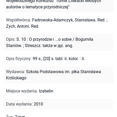
Wojewódzkiego Konkursu "Tomik Literacki Młodych
autorów o tematyce przyrodniczej"
Współtwórca
:
Fadrowska-Adamczyk, Stanisława. Red.
;
Zych, Antoni. Red.
Opis
:
S. 10 : O przyrodzie i ...o sobie / Bogumiła
Staniów.
;
Streszcz. także w jęz. ang.
Opis fizyczny
:
99 s., [20] s. tabl. il. kolor. : il.
Wydawca
:
Szkoła Podstawowa im. płka Stanisława
Królickiego
Miejsce wydania
:
Izabelin
Data wydania
:
2010