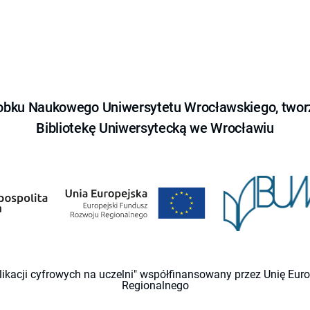
obku Naukowego Uniwersytetu Wrocławskiego, tworz
Bibliotekę Uniwersytecką we Wrocławiu
likacji cyfrowych na uczelni" współfinansowany przez Unię Eu
Regionalnego