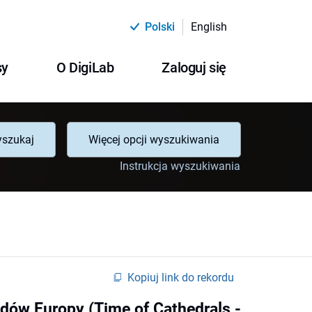
Polski
English
sy
O DigiLab
Zaloguj się
szukaj
Więcej opcji wyszukiwania
Instrukcja wyszukiwania
Kopiuj link do rekordu
odów Europy (Time of Cathedrals -