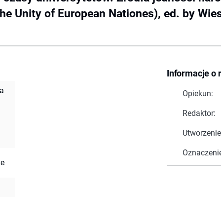
the Unity of European Nationes), ed. by Wies
Informacje o 
ła
Opiekun:
Redaktor:
Utworzenie
Oznaczeni
ae