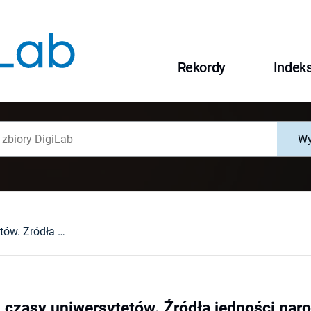
Rekordy
Indek
Wy
Czasy katedr - czasy uniwersytetów. Źródła jedności narodów Europy (Time of Cathedrals - Time of Universities. Sources of the Unity of European Nationes), ed. by Wiesława Sajdek. Lublin, 2005 : [recenzja].
- czasy uniwersytetów. Źródła jedności nar