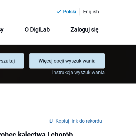
Polski
English
sy
O DigiLab
Zaloguj się
szukaj
Więcej opcji wyszukiwania
Instrukcja wyszukiwania
Kopiuj link do rekordu
wobec kalectwa i chorób