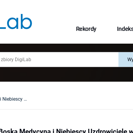
Rekordy
Indek
Wy
Jowita Jagla, Boska Medycyna i Niebiescy Uzdrowiciele wobec kalectwa i chorób człowieka. Ikonografia "Patronów od Chorób" i "Świętych Miłujących Żebraków" w sztuce polskiej XIV-XVII w. (Holy Medicine and Celestial Healers vis à vis Man's Disabilities and Diseases. The Iconography of the "Patrons od Diseases" and "Saints Who Love Beggars" in Polish Art of the 14th-17th Century). Warszawa, 2004 : [recenzja].
 Boska Medycyna i Niebiescy Uzdrowiciele 