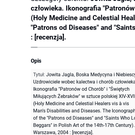
człowieka. Ikonografia "Patronów
(Holy Medicine and Celestial Heal
"Patrons od Diseases" and "Saint
: [recenzja].
Opis
Tytuł
:
Jowita Jagla, Boska Medycyna i Niebiesc
Uzdrowiciele wobec kalectwa i chorób człowieka
Ikonografia "Patronów od Chorób" i "Świętych
Miłujących Żebraków" w sztuce polskiej XIV-XVII
(Holy Medicine and Celestial Healers vis à vis
Man's Disabilities and Diseases. The Iconograp
of the "Patrons od Diseases" and "Saints Who L
Beggars" in Polish Art of the 14th-17th Century).
Warszawa, 2004 : [recenzja].