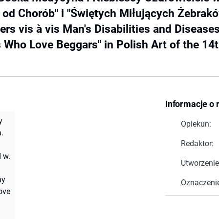
 od Chorób" i "Świętych Miłujących Żebrakó
ers vis à vis Man's Disabilities and Disease
s Who Love Beggars" in Polish Art of the 1
Informacje o 
y
Opiekun:
.
Redaktor:
 w.
Utworzenie
hy
Oznaczeni
ove