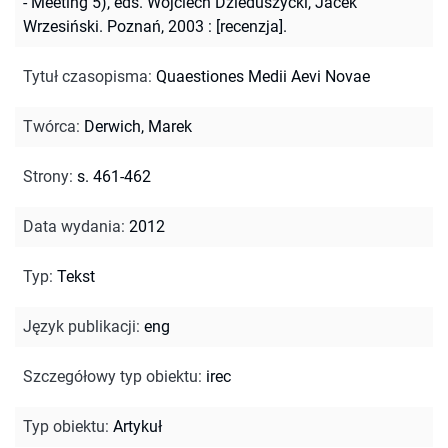
- Meeting 5), eds. Wojciech Dzieduszycki, Jacek
Wrzesiński. Poznań, 2003 : [recenzja].
Tytuł czasopisma
:
Quaestiones Medii Aevi Novae
Twórca
:
Derwich, Marek
Strony
:
s. 461-462
Data wydania
:
2012
Typ
:
Tekst
Język publikacji
:
eng
Szczegółowy typ obiektu
:
irec
Typ obiektu
:
Artykuł