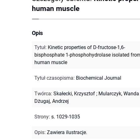
human muscle
Opis
Tytuł
:
Kinetic properties of D-fructose-1,6-
bisphosphate 1-phosphohydrolase isolated fro
human muscle
Tytuł czasopisma
:
Biochemical Journal
Twórca
:
Skałecki, Krzysztof
;
Mularczyk, Wanda
Dżugaj, Andrzej
Strony
:
s. 1029-1035
Opis
:
Zawiera ilustracje.