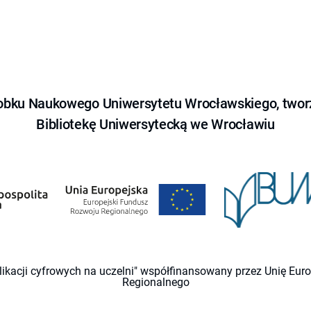
obku Naukowego Uniwersytetu Wrocławskiego, tworz
Bibliotekę Uniwersytecką we Wrocławiu
likacji cyfrowych na uczelni" współfinansowany przez Unię Eu
Regionalnego