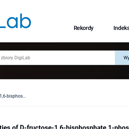
Rekordy
Indek
Wy
Kinetic properties of D-fructose-1,6-bisphosphate 1-phosphohydrolase isolated from human muscle
rties of D-fructose-1,6-bisphosphate 1-pho