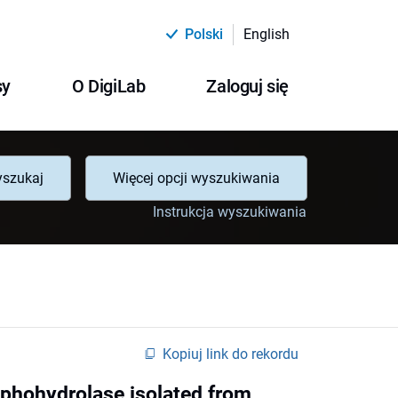
Polski
English
sy
O DigiLab
Zaloguj się
szukaj
Więcej opcji wyszukiwania
Instrukcja wyszukiwania
Kopiuj link do rekordu
sphohydrolase isolated from