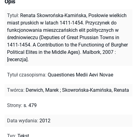
Opis
Tytuł
:
Renata Skowrońska-Kamińska, Posłowie wielkich
miast pruskich w latach 1411-1454. Przyczynek do
funkcjonowania mieszczańskich elit politycznych w
średniowieczu (Deputies of Great Prussian Towns in
1411-1454. A Contribution to the Functioning of Burgher
Political Elites in the Middle Ages). Malbork, 2007 :
[recenzja].
Tytuł czasopisma
:
Quaestiones Medii Aevi Novae
Twórca
:
Derwich, Marek
;
Skowrońska-Kamińska, Renata
Strony
:
s. 479
Data wydania
:
2012
Typ
:
Tekst