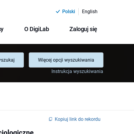
Polski
English
sy
O DigiLab
Zaloguj się
szukaj
Więcej opcji wyszukiwania
Instrukcja wyszukiwania
Kopiuj link do rekordu
cjologiczne