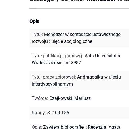
Opis
Tytuł
:
Menedżer w kontekście ustawicznego
rozwoju : ujęcie socjologiczne
Tytuł publikacji grupowej
:
Acta Universitatis
Wratislaviensis ; nr 2987
Tytuł pracy zbiorowej
:
Andragogika w ujęciu
interdyscyplinarnym
Twórca
:
Czajkowski, Mariusz
Strony
:
S. 109-126
Opis
:
Zawiera bibliografię.
;
Recenzja: Agata