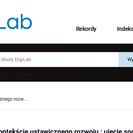
Rekordy
Indek
Wy
Menedżer w kontekście ustawicznego rozwoju : ujęcie socjologiczne
ntekście ustawicznego rozwoju : ujęcie so