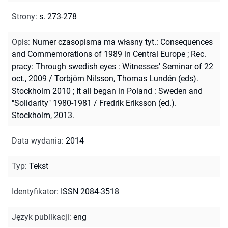
Strony
:
s. 273-278
Opis
:
Numer czasopisma ma własny tyt.: Consequences
and Commemorations of 1989 in Central Europe
;
Rec.
pracy: Through swedish eyes : Witnesses' Seminar of 22
oct., 2009 / Torbjörn Nilsson, Thomas Lundén (eds).
Stockholm 2010 ; It all began in Poland : Sweden and
"Solidarity" 1980-1981 / Fredrik Eriksson (ed.).
Stockholm, 2013.
Data wydania
:
2014
Typ
:
Tekst
Identyfikator
:
ISSN 2084-3518
Język publikacji
:
eng