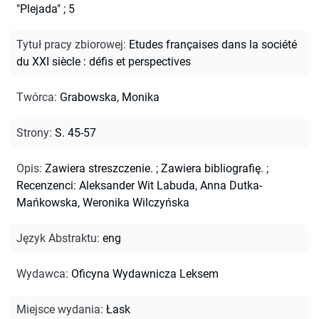
"Plejada" ; 5
Tytuł pracy zbiorowej
:
Etudes françaises dans la société
du XXI siècle : défis et perspectives
Twórca
:
Grabowska, Monika
Strony
:
S. 45-57
Opis
:
Zawiera streszczenie.
;
Zawiera bibliografię.
;
Recenzenci: Aleksander Wit Labuda, Anna Dutka-
Mańkowska, Weronika Wilczyńska
Język Abstraktu
:
eng
Wydawca
:
Oficyna Wydawnicza Leksem
Miejsce wydania
:
Łask