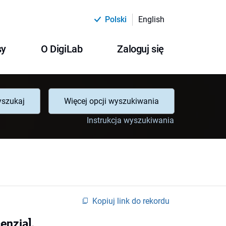
Polski
English
sy
O DigiLab
Zaloguj się
szukaj
Więcej opcji wyszukiwania
Instrukcja wyszukiwania
Kopiuj link do rekordu
enzja].