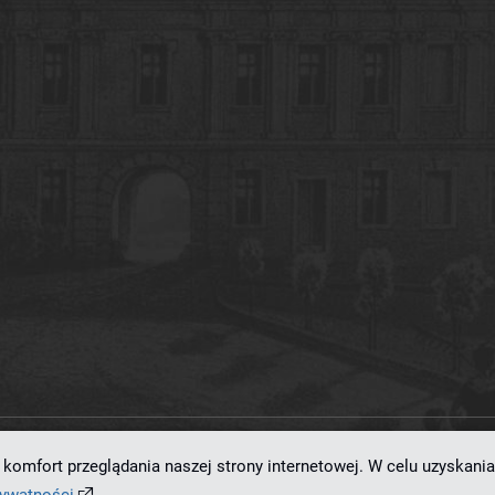
komfort przeglądania naszej strony internetowej. W celu uzyskania
ramowaniu
dLibra 7.0.0-SNAPSHOT
opracowanemu przez
Poznańskie Centrum