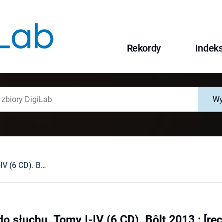
Rekordy
Indek
Wy
Białoszewski do słuchu. Tomy I-IV (6 CD). Bôlt 2013 : [recenzja].
o słuchu. Tomy I-IV (6 CD). Bôlt 2013 : [rec