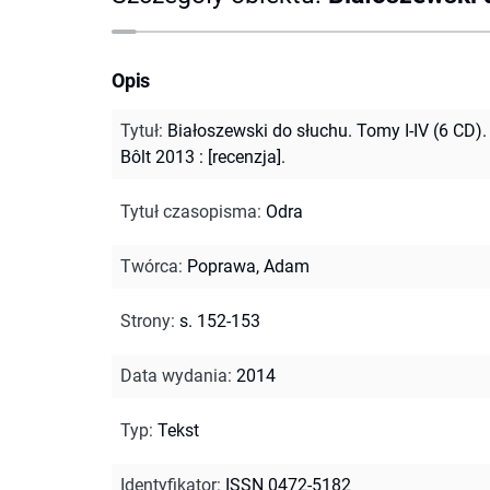
Opis
Tytuł
:
Białoszewski do słuchu. Tomy I-IV (6 CD).
Bôlt 2013 : [recenzja].
Tytuł czasopisma
:
Odra
Twórca
:
Poprawa, Adam
Strony
:
s. 152-153
Data wydania
:
2014
Typ
:
Tekst
Identyfikator
:
ISSN 0472-5182