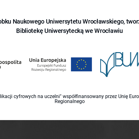
obku Naukowego Uniwersytetu Wrocławskiego, tworz
Bibliotekę Uniwersytecką we Wrocławiu
likacji cyfrowych na uczelni" współfinansowany przez Unię Eu
Regionalnego