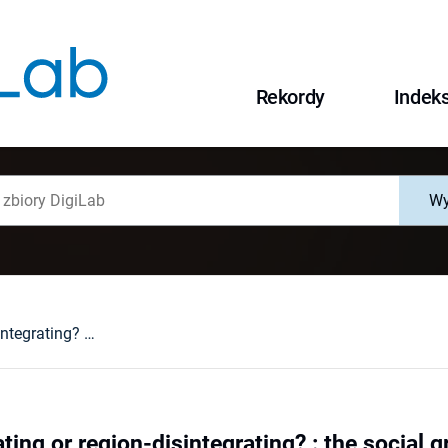
Rekordy
Indek
Wy
Region-integrating or region-disintegrating? : the social groups of medieval Silesia examined in the context of their political activity (from the last decades of the 12th century to the 15th century)
ting or region-disintegrating? : the social 