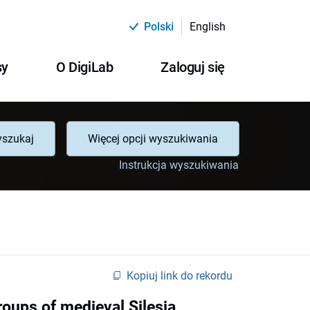
Polski
English
sy
O DigiLab
Zaloguj się
szukaj
Więcej opcji wyszukiwania
Instrukcja wyszukiwania
Kopiuj link do rekordu
groups of medieval Silesia