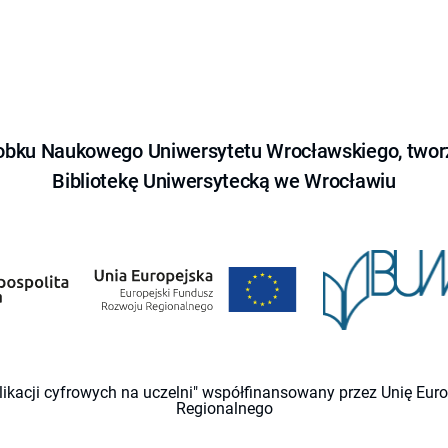
obku Naukowego Uniwersytetu Wrocławskiego, tworz
Bibliotekę Uniwersytecką we Wrocławiu
likacji cyfrowych na uczelni" współfinansowany przez Unię Eu
Regionalnego