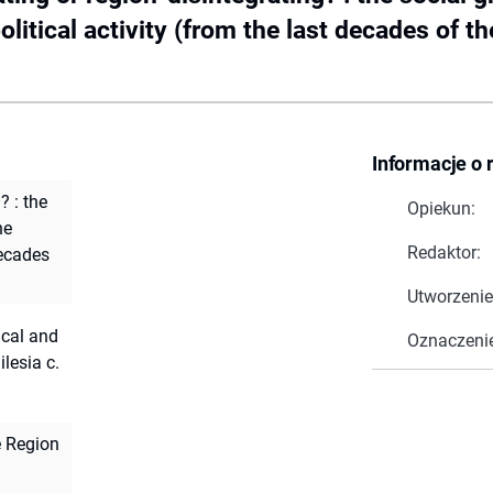
olitical activity (from the last decades of t
Informacje o 
? : the
Opiekun:
he
Redaktor:
decades
Utworzenie
ical and
Oznaczeni
ilesia c.
e Region