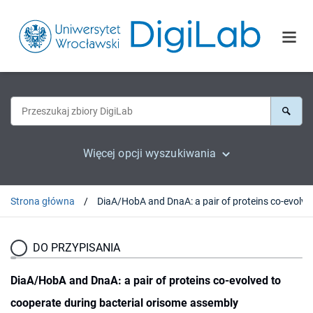
Więcej opcji wyszukiwania
Strona główna
DiaA/HobA and DnaA: a pair of pr
DO PRZYPISANIA
DiaA/HobA and DnaA: a pair of proteins co-evolved to
cooperate during bacterial orisome assembly