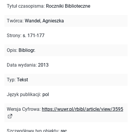
Tytuł czasopisma
:
Roczniki Biblioteczne
Twórca
:
Wandel, Agnieszka
Strony
:
s. 171-177
Opis
:
Bibliogr.
Data wydania
:
2013
Typ
:
Tekst
Język publikacji
:
pol
Wersja Cyfrowa
:
https://wuwr.pl/rbibl/article/view/3595
Szczegółowy typ obiektu
:
rec