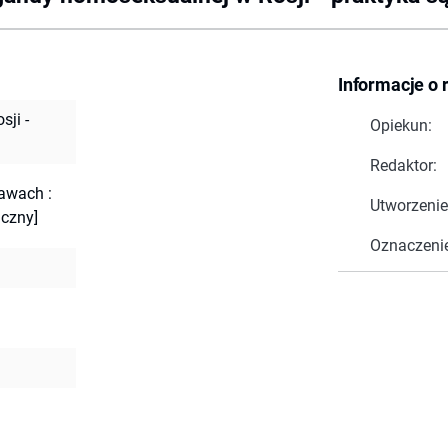
Informacje o 
ji -
Opiekun:
Redaktor:
rawach :
Utworzenie
iczny]
Oznaczeni