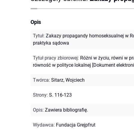
Opis
Tytuł
:
Zakazy propagandy homoseksualnej w Ros
praktyka sądowa
Tytuł pracy zbiorowej
:
Różni w życiu, równi w p
równość w polityce lokalnej [Dokument elektron
Twórca
:
Sitarz, Wojciech
Strony
:
S. 116-123
Opis
:
Zawiera bibliografię.
Wydawca
:
Fundacja Grejpfrut