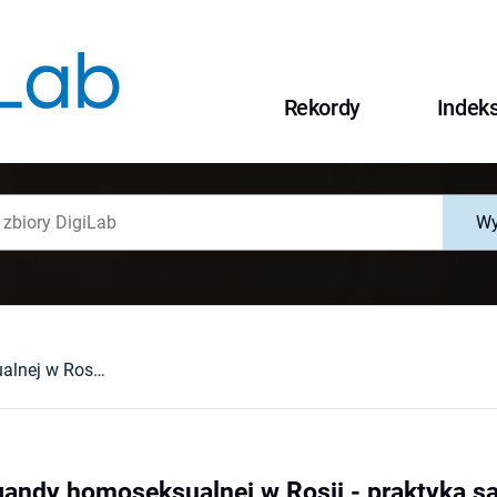
Rekordy
Indek
Wy
Zakazy propagandy homoseksualnej w Rosji - praktyka sądowa
andy homoseksualnej w Rosji - praktyka 