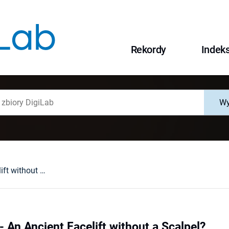
Rekordy
Indek
Wy
"Tentipellium" - An Ancient Facelift without a Scalpel?
 - An Ancient Facelift without a Scalpel?