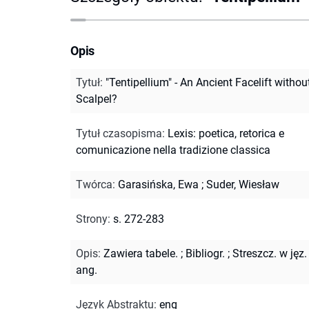
Opis
Tytuł
:
"Tentipellium" - An Ancient Facelift withou
Scalpel?
Tytuł czasopisma
:
Lexis: poetica, retorica e
comunicazione nella tradizione classica
Twórca
:
Garasińska, Ewa
;
Suder, Wiesław
Strony
:
s. 272-283
Opis
:
Zawiera tabele.
;
Bibliogr.
;
Streszcz. w jęz.
ang.
Język Abstraktu
:
eng