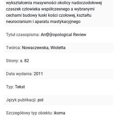
wykształcenia masywności okolicy nadoczodołowej
czaszek człowieka współczesnego a wybranymi
cechami budowy łuski kości czołowej, kształtu
neurocranium i aparatu mastykacyjnego
Tytuł czasopisma
:
Ant[h]ropological Review
Twórca
:
Nowaczewska, Wioletta
Strony
:
s. 82
Data wydania
:
2011
Typ
:
Tekst
Język publikacji
:
pol
Szczegółowy typ obiektu
:
ikoma