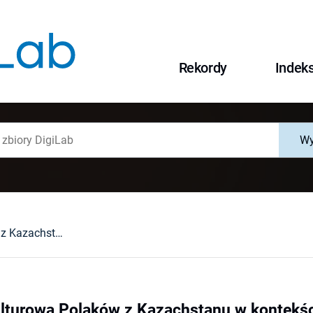
Rekordy
Indek
Wy
Tożsamość kulturowa Polaków z Kazachstanu w kontekście tendencji globalizacyjnych
turowa Polaków z Kazachstanu w kontekści