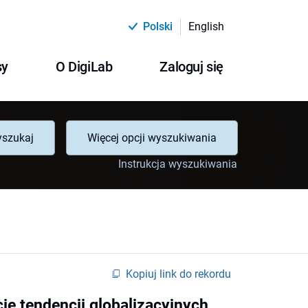
Polski
English
sy
O DigiLab
Zaloguj się
szukaj
Więcej opcji wyszukiwania
Instrukcja wyszukiwania
Kopiuj link do rekordu
e tendencji globalizacyjnych