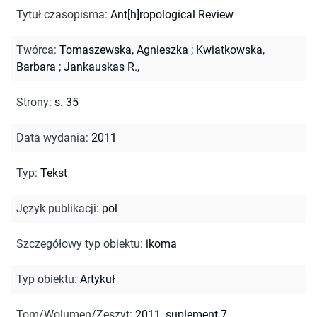
Tytuł czasopisma
:
Ant[h]ropological Review
Twórca
:
Tomaszewska, Agnieszka
;
Kwiatkowska,
Barbara
;
Jankauskas R.,
Strony
:
s. 35
Data wydania
:
2011
Typ
:
Tekst
Język publikacji
:
pol
Szczegółowy typ obiektu
:
ikoma
Typ obiektu
:
Artykuł
Tom/Wolumen/Zeszyt
:
2011, suplement 7