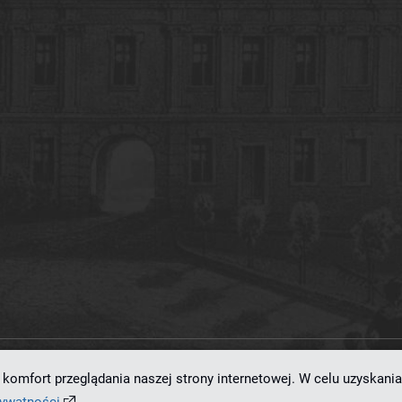
komfort przeglądania naszej strony internetowej. W celu uzyskania
ramowaniu
dLibra 7.0.0-SNAPSHOT
opracowanemu przez
Poznańskie Centrum