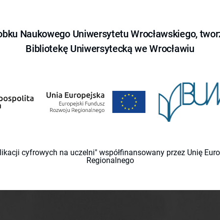
obku Naukowego Uniwersytetu Wrocławskiego, tworz
Bibliotekę Uniwersytecką we Wrocławiu
likacji cyfrowych na uczelni" współfinansowany przez Unię Eu
Regionalnego