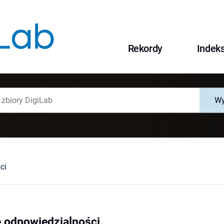
Rekordy
Indek
Wy
ci
 odpowiedzialności