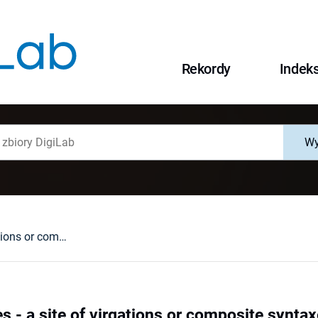
Rekordy
Indek
Wy
Central Sudetes - a site of virgations or composite syntaxes of orogenic belts
s - a site of virgations or composite syntax