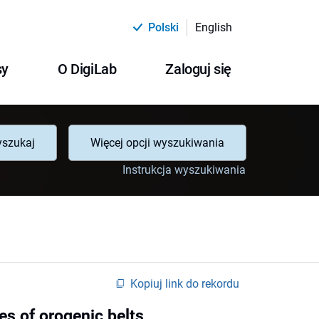
Polski
English
sy
O DigiLab
Zaloguj się
szukaj
Więcej opcji wyszukiwania
Instrukcja wyszukiwania
Kopiuj link do rekordu
es of orogenic belts