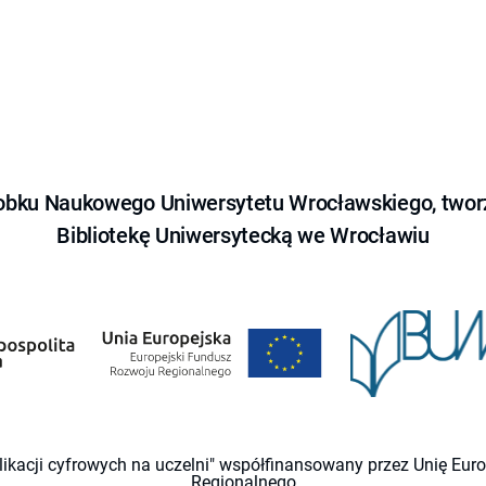
obku Naukowego Uniwersytetu Wrocławskiego, tworz
Bibliotekę Uniwersytecką we Wrocławiu
likacji cyfrowych na uczelni" współfinansowany przez Unię Eu
Regionalnego