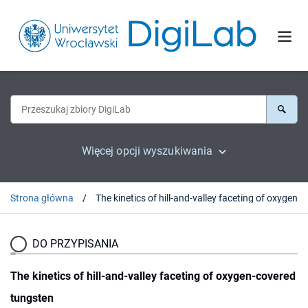
Więcej opcji wyszukiwania
Strona główna
The kinetics of hill-and-vall
DO PRZYPISANIA
The kinetics of hill-and-valley faceting of oxygen-covered
tungsten