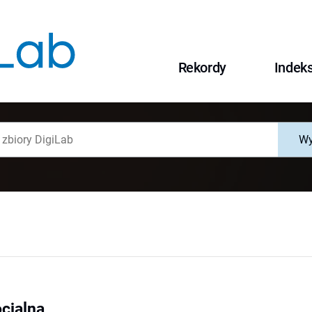
Rekordy
Indek
Wy
ocjalna