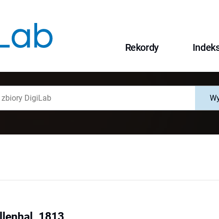
Rekordy
Indek
Wy
llenhal, 1813