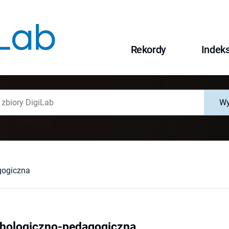
Rekordy
Indek
Wy
gogiczna
chologiczno-pedagogiczna