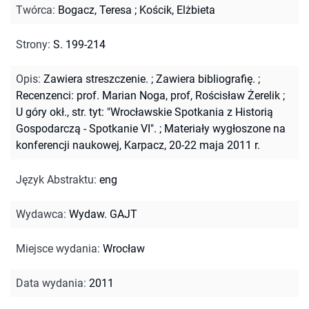
Twórca
:
Bogacz, Teresa
;
Kościk, Elżbieta
Strony
:
S. 199-214
Opis
:
Zawiera streszczenie.
;
Zawiera bibliografię.
;
Recenzenci: prof. Marian Noga, prof, Rościsław Żerelik
;
U góry okł., str. tyt: "Wrocławskie Spotkania z Historią
Gospodarczą - Spotkanie VI".
;
Materiały wygłoszone na
konferencji naukowej, Karpacz, 20-22 maja 2011 r.
Język Abstraktu
:
eng
Wydawca
:
Wydaw. GAJT
Miejsce wydania
:
Wrocław
Data wydania
:
2011