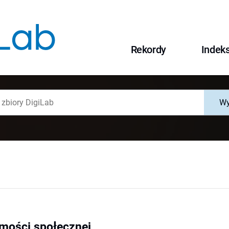
Rekordy
Indek
Wy
mości społecznej