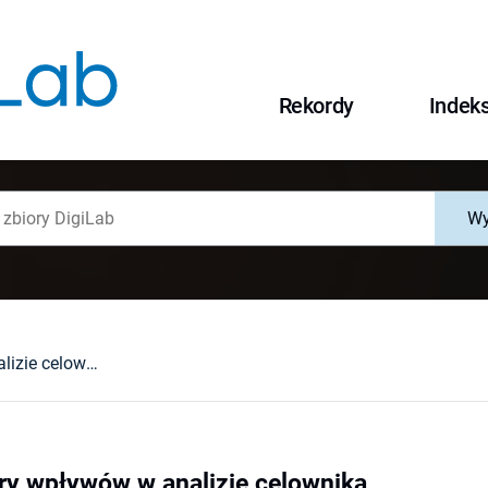
Rekordy
Indek
Wy
Koncepcja sfery wpływów w analizie celownika
ry wpływów w analizie celownika