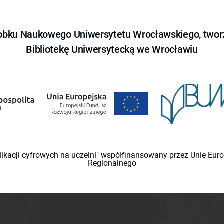
obku Naukowego Uniwersytetu Wrocławskiego, tworz
Bibliotekę Uniwersytecką we Wrocławiu
likacji cyfrowych na uczelni" współfinansowany przez Unię Eu
Regionalnego