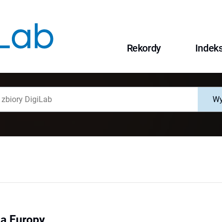
Rekordy
Indek
Wy
la Europy