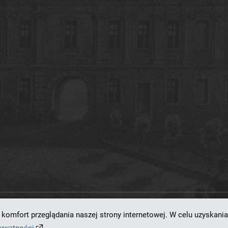
komfort przeglądania naszej strony internetowej. W celu uzyskania
ramowaniu
dLibra 7.0.0-SNAPSHOT
opracowanemu przez
Poznańskie Centrum