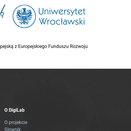
ropejską z Europejskiego Funduszu Rozwoju
O DigiLab
O projekcie
Słownik