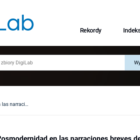
Rekordy
Indek
Wy
Indicos de la Posmodernidad en las narraciones breves de Juan Ramón Jiménez
 Posmodernidad en las narraciones breves