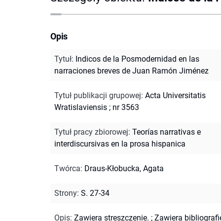
Opis
Tytuł
:
Indicos de la Posmodernidad en las
narraciones breves de Juan Ramón Jiménez
Tytuł publikacji grupowej
:
Acta Universitatis
Wratislaviensis ; nr 3563
Tytuł pracy zbiorowej
:
Teorías narrativas e
interdiscursivas en la prosa hispanica
Twórca
:
Draus-Kłobucka, Agata
Strony
:
S. 27-34
Opis
:
Zawiera streszczenie.
;
Zawiera bibliografi