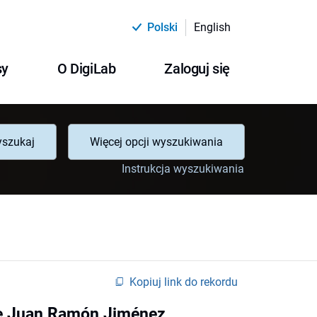
Polski
English
sy
O DigiLab
Zaloguj się
szukaj
Więcej opcji wyszukiwania
Instrukcja wyszukiwania
Kopiuj link do rekordu
 de Juan Ramón Jiménez