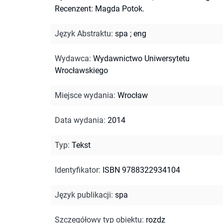
Recenzent: Magda Potok.
Język Abstraktu
:
spa
;
eng
Wydawca
:
Wydawnictwo Uniwersytetu
Wrocławskiego
Miejsce wydania
:
Wrocław
Data wydania
:
2014
Typ
:
Tekst
Identyfikator
:
ISBN 9788322934104
Język publikacji
:
spa
Szczegółowy typ obiektu
:
rozdz