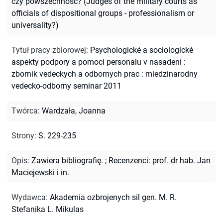
czy powszechność? (Judges of the military courts as
officials of dispositional groups - professionalism or
universality?)
Tytuł pracy zbiorowej
:
Psychologické a sociologické
aspekty podpory a pomoci personalu v nasadení :
zbornik vedeckych a odbornych prac : miedzinarodny
vedecko-odborny seminar 2011
Twórca
:
Wardzała, Joanna
Strony
:
S. 229-235
Opis
:
Zawiera bibliografię.
;
Recenzenci: prof. dr hab. Jan
Maciejewski i in.
Wydawca
:
Akademia ozbrojenych sil gen. M. R.
Stefanika L. Mikulas