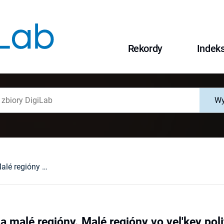
Rekordy
Indek
Wy
Vel'ka politika a malé regióny. Malé regióny vo vel'key politike, vel'ka politika v malých regiónach. Karpatský priestor v miedzivojnovoj obdobi (1918-1939), opr. Peter Svorc, Michal Danilak, Harald Heppner, Presov-Graz 2002, ss. 322 : [recenzja].
 a malé regióny. Malé regióny vo vel'key poli