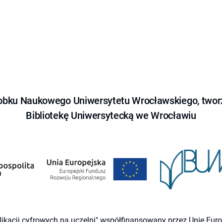
obku Naukowego Uniwersytetu Wrocławskiego, tworz
Bibliotekę Uniwersytecką we Wrocławiu
likacji cyfrowych na uczelni" współfinansowany przez Unię Eu