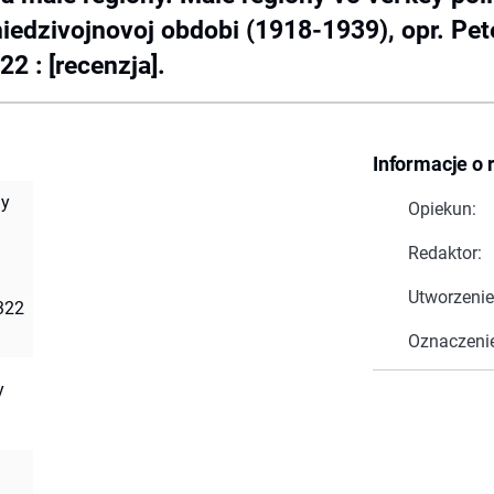
iedzivojnovoj obdobi (1918-1939), opr. Pete
2 : [recenzja].
Informacje o 
ny
Opiekun:
Redaktor:
Utworzenie
 322
Oznaczeni
y