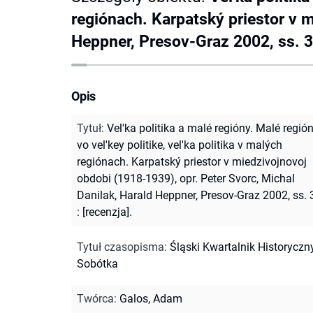
regiónach. Karpatský priestor v m
Heppner, Presov-Graz 2002, ss. 32
Opis
Tytuł
:
Vel'ka politika a malé regióny. Malé regió
vo vel'key politike, vel'ka politika v malých
regiónach. Karpatský priestor v miedzivojnovoj
obdobi (1918-1939), opr. Peter Svorc, Michal
Danilak, Harald Heppner, Presov-Graz 2002, ss.
: [recenzja].
Tytuł czasopisma
:
Śląski Kwartalnik Historyczn
Sobótka
Twórca
:
Galos, Adam