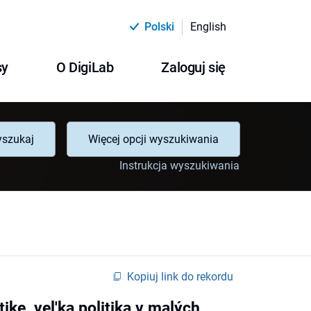
Polski
English
sy
O DigiLab
Zaloguj się
szukaj
Więcej opcji wyszukiwania
Instrukcja wyszukiwania
Kopiuj link do rekordu
tike, vel'ka politika v malých