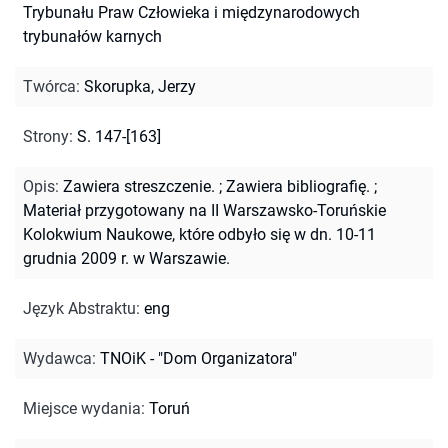
Trybunału Praw Człowieka i międzynarodowych
trybunałów karnych
Twórca
:
Skorupka, Jerzy
Strony
:
S. 147-[163]
Opis
:
Zawiera streszczenie.
;
Zawiera bibliografię.
;
Materiał przygotowany na II Warszawsko-Toruńskie
Kolokwium Naukowe, które odbyło się w dn. 10-11
grudnia 2009 r. w Warszawie.
Język Abstraktu
:
eng
Wydawca
:
TNOiK - "Dom Organizatora"
Miejsce wydania
:
Toruń