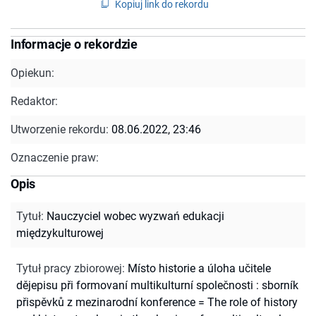
Kopiuj link do rekordu
Informacje o rekordzie
Opiekun:
Redaktor:
Utworzenie rekordu:
08.06.2022, 23:46
Oznaczenie praw:
Opis
Tytuł
:
Nauczyciel wobec wyzwań edukacji
międzykulturowej
Tytuł pracy zbiorowej
:
Místo historie a úloha učitele
dějepisu při formovaní multikulturní společnosti : sborník
přispěvků z mezinarodní konference = The role of history