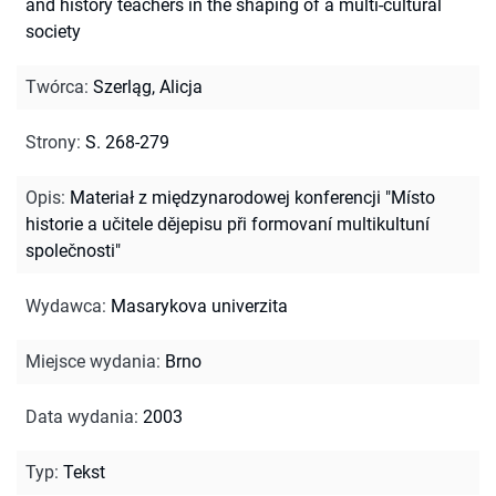
and history teachers in the shaping of a multi-cultural
society
Twórca
:
Szerląg, Alicja
Strony
:
S. 268-279
Opis
:
Materiał z międzynarodowej konferencji "Místo
historie a učitele dějepisu při formovaní multikultuní
společnosti"
Wydawca
:
Masarykova univerzita
Miejsce wydania
:
Brno
Data wydania
:
2003
Typ
:
Tekst