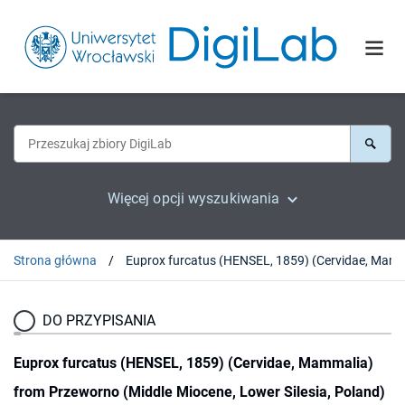
Więcej opcji wyszukiwania
Strona główna
Euprox furcatus (HENSEL, 1859) (Cervidae, Mammalia) from Przeworno (Mi
DO PRZYPISANIA
Euprox furcatus (HENSEL, 1859) (Cervidae, Mammalia)
from Przeworno (Middle Miocene, Lower Silesia, Poland)