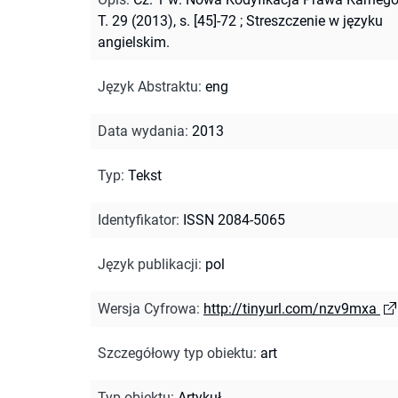
T. 29 (2013), s. [45]-72
;
Streszczenie w języku
angielskim.
Język Abstraktu
:
eng
Data wydania
:
2013
Typ
:
Tekst
Identyfikator
:
ISSN 2084-5065
Język publikacji
:
pol
Wersja Cyfrowa
:
http://tinyurl.com/nzv9mxa
Szczegółowy typ obiektu
:
art
Typ obiektu
:
Artykuł