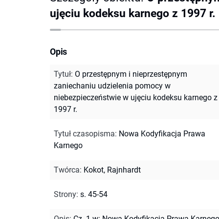
ujęciu kodeksu karnego z 1997 r.
Opis
Tytuł
:
O przestępnym i nieprzestępnym
zaniechaniu udzielenia pomocy w
niebezpieczeństwie w ujęciu kodeksu karnego z
1997 r.
Tytuł czasopisma
:
Nowa Kodyfikacja Prawa
Karnego
Twórca
:
Kokot, Rajnhardt
Strony
:
s. 45-54
Opis
:
Cz. 1 w: Nowa Kodyfikacja Prawa Karnego.