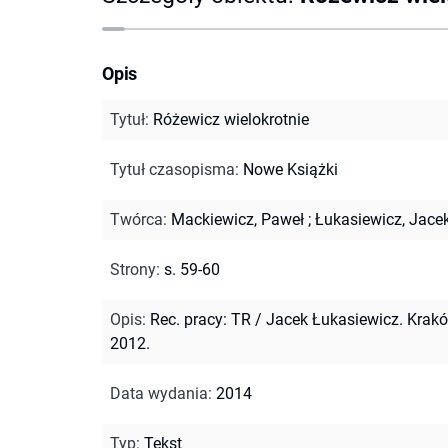
Opis
Tytuł
:
Różewicz wielokrotnie
Tytuł czasopisma
:
Nowe Książki
Twórca
:
Mackiewicz, Paweł
;
Łukasiewicz, Jace
Strony
:
s. 59-60
Opis
:
Rec. pracy: TR / Jacek Łukasiewicz. Krakó
2012.
Data wydania
:
2014
Typ
:
Tekst