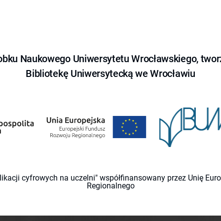
obku Naukowego Uniwersytetu Wrocławskiego, tworz
Bibliotekę Uniwersytecką we Wrocławiu
likacji cyfrowych na uczelni" współfinansowany przez Unię Eu
Regionalnego