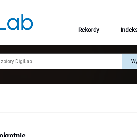
Rekordy
Indek
Wy
okrotnie