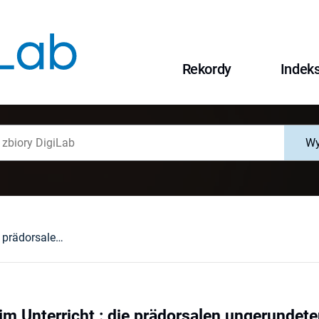
Rekordy
Indek
Wy
(Aus)Sprache im Unterricht : die prädorsalen ungerundeten Vokale der Niederländischen als Ausspracheproblem für polnische Muttersprachler- eine Signaluntersuchung
im Unterricht : die prädorsalen ungerundete