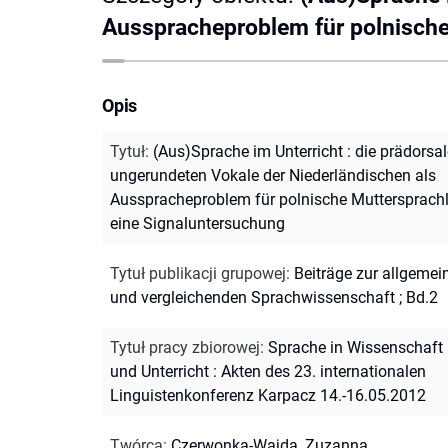
Ausspracheproblem für polnische
Opis
Tytuł
:
(Aus)Sprache im Unterricht : die prädorsa
ungerundeten Vokale der Niederländischen als
Ausspracheproblem für polnische Muttersprachl
eine Signaluntersuchung
Tytuł publikacji grupowej
:
Beiträge zur allgemei
und vergleichenden Sprachwissenschaft ; Bd.2
Tytuł pracy zbiorowej
:
Sprache in Wissenschaft
und Unterricht : Akten des 23. internationalen
Linguistenkonferenz Karpacz 14.-16.05.2012
Twórca
:
Czerwonka-Wajda, Zuzanna