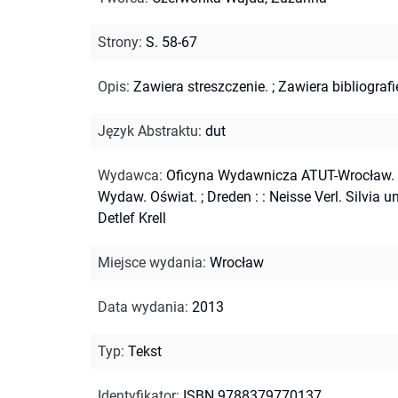
Strony
:
S. 58-67
Opis
:
Zawiera streszczenie.
;
Zawiera bibliografi
Język Abstraktu
:
dut
Wydawca
:
Oficyna Wydawnicza ATUT-Wrocław.
Wydaw. Oświat. ; Dreden : : Neisse Verl. Silvia u
Detlef Krell
Miejsce wydania
:
Wrocław
Data wydania
:
2013
Typ
:
Tekst
Identyfikator
:
ISBN 9788379770137