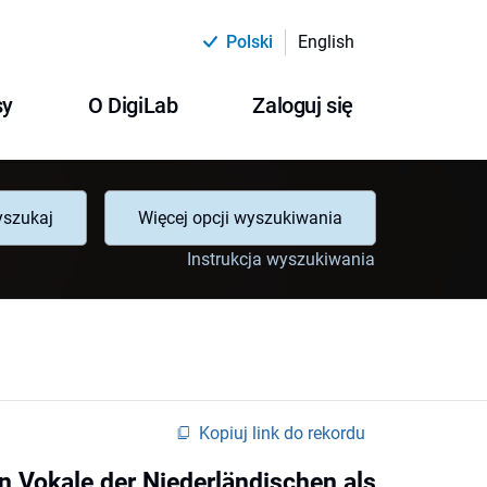
Polski
English
sy
O DigiLab
Zaloguj się
szukaj
Więcej opcji wyszukiwania
Instrukcja wyszukiwania
Kopiuj link do rekordu
n Vokale der Niederländischen als