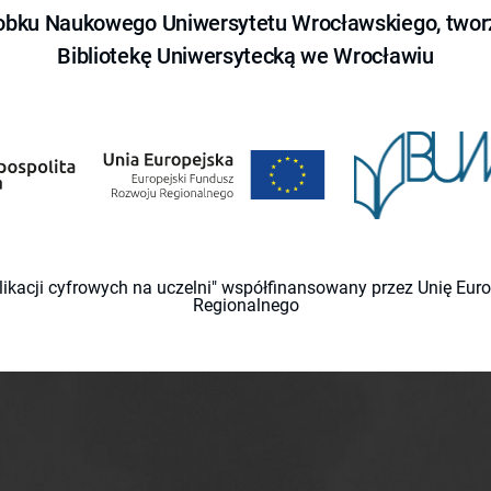
obku Naukowego Uniwersytetu Wrocławskiego, tworz
Bibliotekę Uniwersytecką we Wrocławiu
likacji cyfrowych na uczelni" współfinansowany przez Unię Eu
Regionalnego