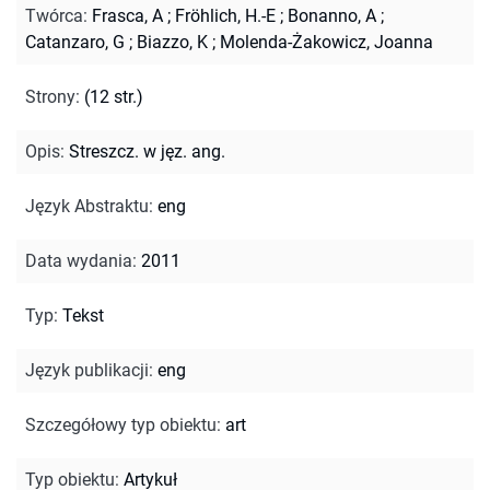
Twórca
:
Frasca, A
;
Fröhlich, H.-E
;
Bonanno, A
;
Catanzaro, G
;
Biazzo, K
;
Molenda-Żakowicz, Joanna
Strony
:
(12 str.)
Opis
:
Streszcz. w jęz. ang.
Język Abstraktu
:
eng
Data wydania
:
2011
Typ
:
Tekst
Język publikacji
:
eng
Szczegółowy typ obiektu
:
art
Typ obiektu
:
Artykuł