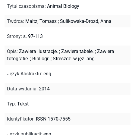
Tytuł czasopisma
:
Animal Biology
Twórca
:
Maltz, Tomasz
;
Sulikowska-Drozd, Anna
Strony
:
s. 97-113
Opis
:
Zawiera ilustracje.
;
Zawiera tabele.
;
Zawiera
fotografie.
;
Bibliogr.
;
Streszcz. w jęz. ang.
Język Abstraktu
:
eng
Data wydania
:
2014
Typ
:
Tekst
Identyfikator
:
ISSN 1570-7555
Język publikacji
:
eng