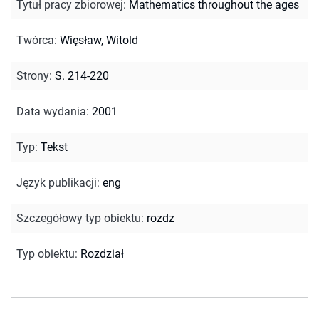
Tytuł pracy zbiorowej
:
Mathematics throughout the ages
Twórca
:
Więsław, Witold
Strony
:
S. 214-220
Data wydania
:
2001
Typ
:
Tekst
Język publikacji
:
eng
Szczegółowy typ obiektu
:
rozdz
Typ obiektu
:
Rozdział