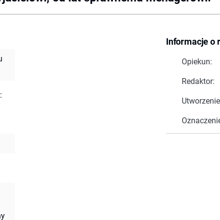
Informacje o 
u
Opiekun:
Redaktor:
:
Utworzenie
Oznaczeni
:
ny