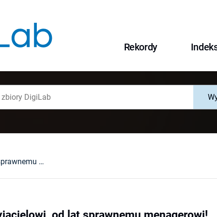
Rekordy
Indek
Wy
Adamowi, przyjacielowi, od lat sprawnemu menagerowi!
jacielowi, od lat sprawnemu menagerowi!