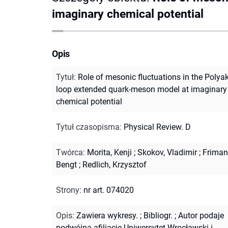
imaginary chemical potential
Opis
Tytuł
:
Role of mesonic fluctuations in the Polya
loop extended quark-meson model at imaginary
chemical potential
Tytuł czasopisma
:
Physical Review. D
Twórca
:
Morita, Kenji
;
Skokov, Vladimir
;
Friman
Bengt
;
Redlich, Krzysztof
Strony
:
nr art. 074020
Opis
:
Zawiera wykresy.
;
Bibliogr.
;
Autor podaje
podwójną afiliację Uniwersytet Wrocławski i