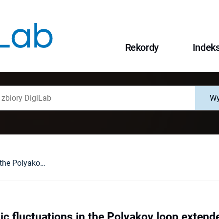
Rekordy
Indek
Wy
Role of mesonic fluctuations in the Polyakov loop extended quark-meson model at imaginary chemical potential
ic fluctuations in the Polyakov loop exten