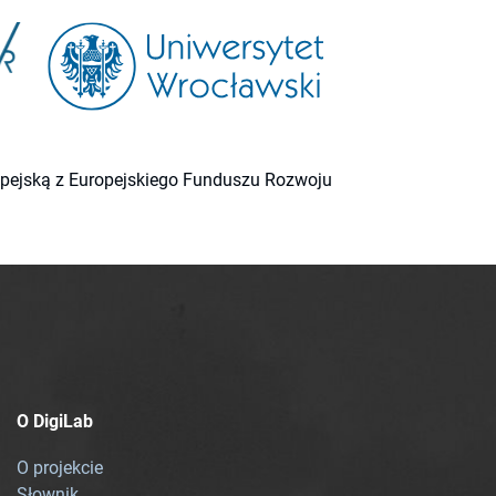
ropejską z Europejskiego Funduszu Rozwoju
O DigiLab
O projekcie
Słownik