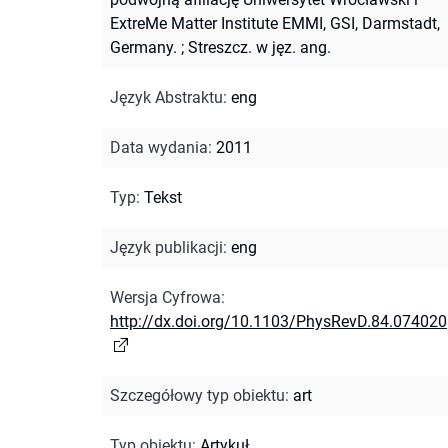
ExtreMe Matter Institute EMMI, GSI, Darmstadt,
Germany.
;
Streszcz. w jęz. ang.
Język Abstraktu
:
eng
Data wydania
:
2011
Typ
:
Tekst
Język publikacji
:
eng
Wersja Cyfrowa
:
http://dx.doi.org/10.1103/PhysRevD.84.074020
Szczegółowy typ obiektu
:
art
Typ obiektu
:
Artykuł