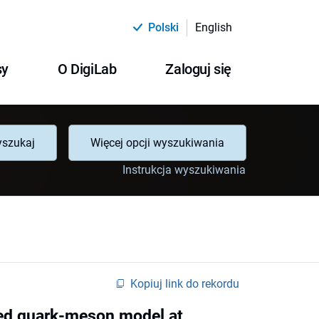
Polski
English
sy
O DigiLab
Zaloguj się
szukaj
Więcej opcji wyszukiwania
Instrukcja wyszukiwania
Kopiuj link do rekordu
ded quark-meson model at