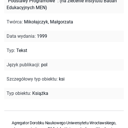
"Podstawy Programowe" : (na zlecenie Instytutu Badań
Edukacyjnych MEN)
Twórca
:
Mikołajczyk, Małgorzata
Data wydania
:
1999
Typ
:
Tekst
Język publikacji
:
pol
Szczegółowy typ obiektu
:
ksi
Typ obiektu
:
Książka
Agregator Dorobku Naukowego Uniwersytetu Wrocławskiego,