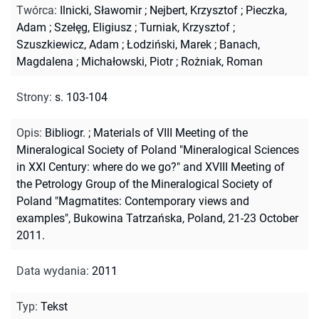
Twórca
:
Ilnicki, Sławomir
;
Nejbert, Krzysztof
;
Pieczka,
Adam
;
Szełęg, Eligiusz
;
Turniak, Krzysztof
;
Szuszkiewicz, Adam
;
Łodziński, Marek
;
Banach,
Magdalena
;
Michałowski, Piotr
;
Rożniak, Roman
Strony
:
s. 103-104
Opis
:
Bibliogr.
;
Materials of VIII Meeting of the
Mineralogical Society of Poland "Mineralogical Sciences
in XXI Century: where do we go?" and XVIII Meeting of
the Petrology Group of the Mineralogical Society of
Poland "Magmatites: Contemporary views and
examples", Bukowina Tatrzańska, Poland, 21-23 October
2011.
Data wydania
:
2011
Typ
:
Tekst