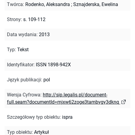
Twórca
:
Rodenko, Aleksandra
;
Sznajderska, Ewelina
Strony
:
s. 109-112
Data wydania
:
2013
Typ
:
Tekst
Identyfikator
:
ISSN 1898-942X
Język publikacji
:
pol
Wersja Cyfrowa
:
http://sip.legalis.pl/document-
full.seam?documentId=mjxw62zoge3tambvgy3dknq
Szczegółowy typ obiektu
:
ispra
Typ obiektu
:
Artykuł