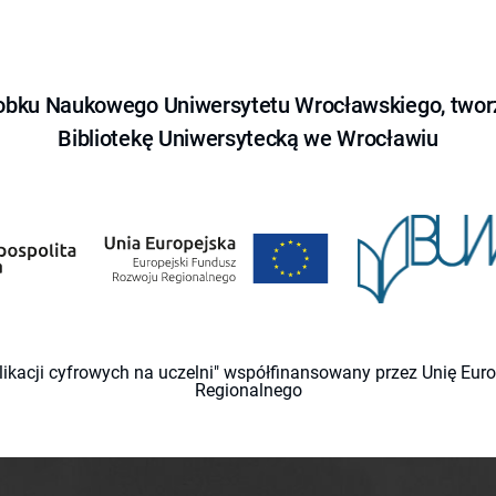
obku Naukowego Uniwersytetu Wrocławskiego, tworz
Bibliotekę Uniwersytecką we Wrocławiu
likacji cyfrowych na uczelni" współfinansowany przez Unię Eu
Regionalnego