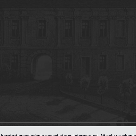
ramowaniu
dLibra 7.0.0-SNAPSHOT
opracowanemu przez
Poznańskie Centrum