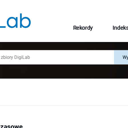
Rekordy
Indek
Wy
czasowe