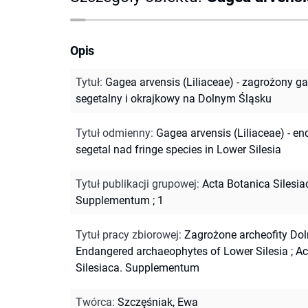
Opis
Tytuł
:
Gagea arvensis (Liliaceae) - zagrożony g
segetalny i okrajkowy na Dolnym Śląsku
Tytuł odmienny
:
Gagea arvensis (Liliaceae) - e
segetal nad fringe species in Lower Silesia
Tytuł publikacji grupowej
:
Acta Botanica Silesia
Supplementum ; 1
Tytuł pracy zbiorowej
:
Zagrożone archeofity Do
Endangered archaeophytes of Lower Silesia
;
Ac
Silesiaca. Supplementum
Twórca
:
Szczęśniak, Ewa