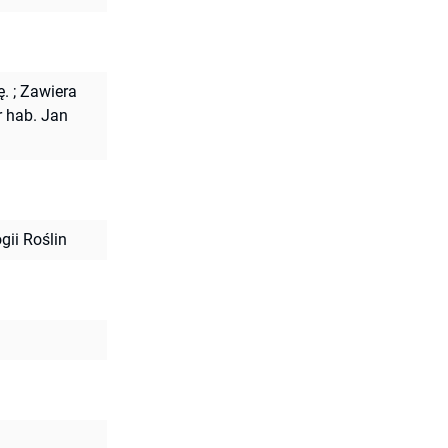
ę.
;
Zawiera
r hab. Jan
gii Roślin