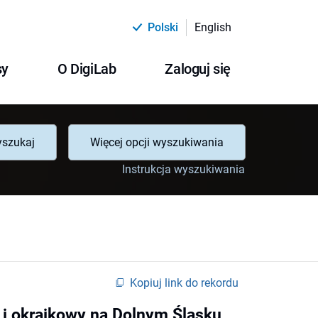
Polski
English
sy
O DigiLab
Zaloguj się
szukaj
Więcej opcji wyszukiwania
Instrukcja wyszukiwania
Kopiuj link do rekordu
y i okrajkowy na Dolnym Śląsku