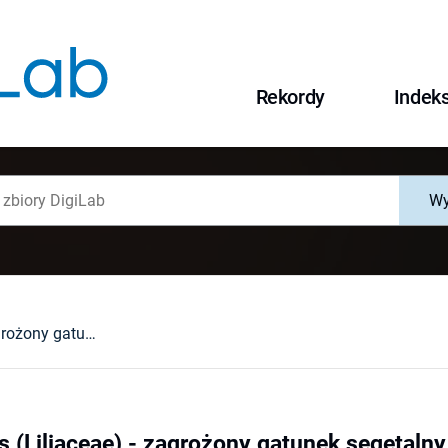
Rekordy
Indek
Wy
Gagea arvensis (Liliaceae) - zagrożony gatunek segetalny i okrajkowy na Dolnym Śląsku
s (Liliaceae) - zagrożony gatunek segetaln