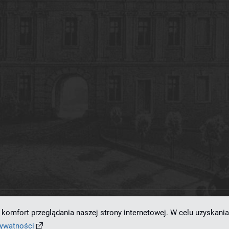
komfort przeglądania naszej strony internetowej. W celu uzyskania
ramowaniu
dLibra 7.0.0-SNAPSHOT
opracowanemu przez
Poznańskie Centrum
rywatności