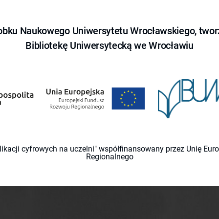
obku Naukowego Uniwersytetu Wrocławskiego, tworz
Bibliotekę Uniwersytecką we Wrocławiu
likacji cyfrowych na uczelni" współfinansowany przez Unię Eu
Regionalnego