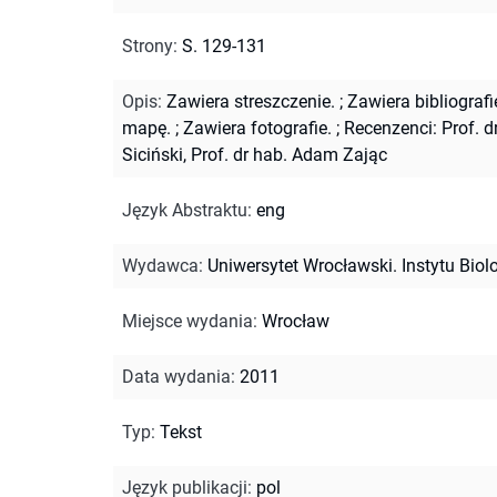
Strony
:
S. 129-131
Opis
:
Zawiera streszczenie.
;
Zawiera bibliografi
mapę.
;
Zawiera fotografie.
;
Recenzenci: Prof. d
Siciński, Prof. dr hab. Adam Zając
Język Abstraktu
:
eng
Wydawca
:
Uniwersytet Wrocławski. Instytu Biolo
Miejsce wydania
:
Wrocław
Data wydania
:
2011
Typ
:
Tekst
Język publikacji
:
pol