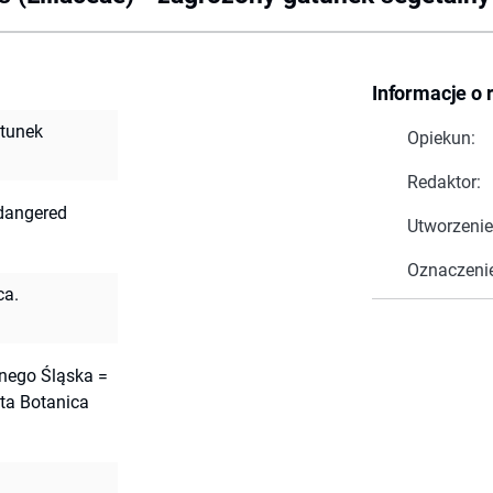
Informacje o 
atunek
Opiekun:
Redaktor:
ndangered
Utworzenie
Oznaczeni
ca.
lnego Śląska =
ta Botanica